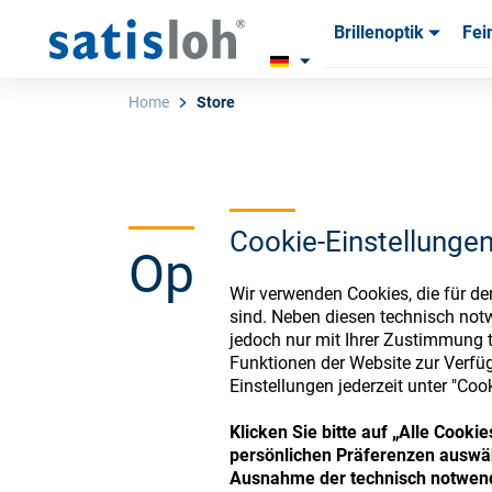
Brillenoptik
Fei
Produkte
Produkte
Verbra
Verbra
Home
Store
Deutsch
Cookie-Einstellunge
Ophthalmic Co
Brillenoptik
Wir verwenden Cookies, die für de
sind. Neben diesen technisch not
Feinoptik
jedoch nur mit Ihrer Zustimmung t
Funktionen der Website zur Verfüg
Register or Sign-in to
Einstellungen jederzeit unter "Coo
Über uns
Klicken Sie bitte auf „Alle Cook
persönlichen Präferenzen auswäh
Karriere
Ausnahme der technisch notwend