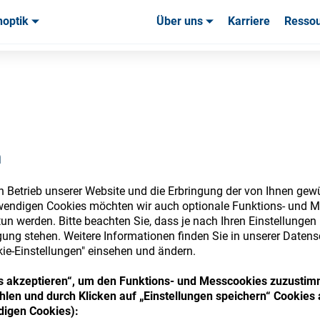
noptik
Über uns
Karriere
Resso
uchsmaterialien & Werkzeuge
uchsmaterialien & Werkzeuge
Service & Support
Service & Support
Kundener
n
nsumables Store
n Betrieb unserer Website und die Erbringung der von Ihnen gew
wendigen Cookies möchten wir auch optionale Funktions- und M
un werden. Bitte beachten Sie, dass je nach Ihren Einstellungen 
ung stehen. Weitere Informationen finden Sie in unserer Datens
 access your accounts and explore our w
kie-Einstellungen" einsehen und ändern.
consumables
ies akzeptieren“, um den Funktions- und Messcookies zuzustim
len und durch Klicken auf „Einstellungen speichern“ Cookies 
igen Cookies):