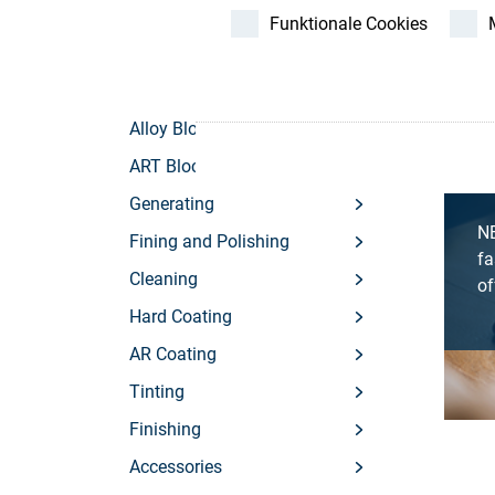
Store
Funktionale Cookies
Ressourcen
Kontakt
Alloy Blocking
ART Blocking
Generating
N
Fining and Polishing
fa
Cleaning
of
Hard Coating
AR Coating
Tinting
Finishing
Accessories