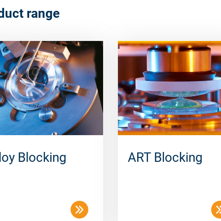
duct range
loy Blocking
ART Blocking