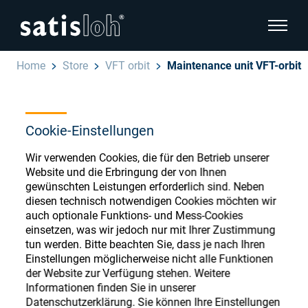
Seitenn
Home
Store
VFT orbit
Maintenance unit VFT-orbit
Seitennavigation verbergen
Deutsch
English
Cookie-Einstellungen
Ophthalmic Consumables
Español
Wir verwenden Cookies, die für den Betrieb unserer
Store
Brillenoptik
Website und die Erbringung der von Ihnen
gewünschten Leistungen erforderlich sind. Neben
汉语
diesen technisch notwendigen Cookies möchten wir
Feinoptik
auch optionale Funktions- und Mess-Cookies
Français
einsetzen, was wir jedoch nur mit Ihrer Zustimmung
Register or Sign-in to access your accounts
tun werden. Bitte beachten Sie, dass je nach Ihren
and explore our wide range of ophthalmic
Über uns
Einstellungen möglicherweise nicht alle Funktionen
consumables
der Website zur Verfügung stehen. Weitere
Informationen finden Sie in unserer
Karriere
Datenschutzerklärung. Sie können Ihre Einstellungen