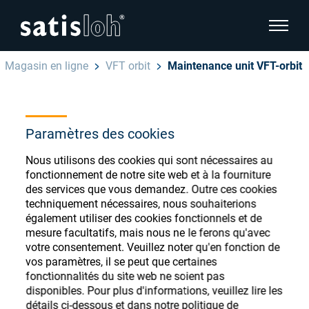
afficher
Magasin en ligne
VFT orbit
Maintenance unit VFT-orbit
cacher la navigation de la page
Français
English
Paramètres des cookies
Magasin de
Deutsch
Nous utilisons des cookies qui sont nécessaires au
consommables
Ophtalmique
fonctionnement de notre site web et à la fourniture
des services que vous demandez. Outre ces cookies
ophtalmiques
Español
techniquement nécessaires, nous souhaiterions
Optique de précision
également utiliser des cookies fonctionnels et de
汉语
mesure facultatifs, mais nous ne le ferons qu'avec
votre consentement. Veuillez noter qu'en fonction de
Qui sommes-nous ?
vos paramètres, il se peut que certaines
Enregistrez-vous ou connectez-vous pour
fonctionnalités du site web ne soient pas
accéder à vos comptes et découvrir notre
disponibles. Pour plus d'informations, veuillez lire les
large gamme de consommables ophtalmiques
Carrière
détails ci-dessous et dans notre politique de