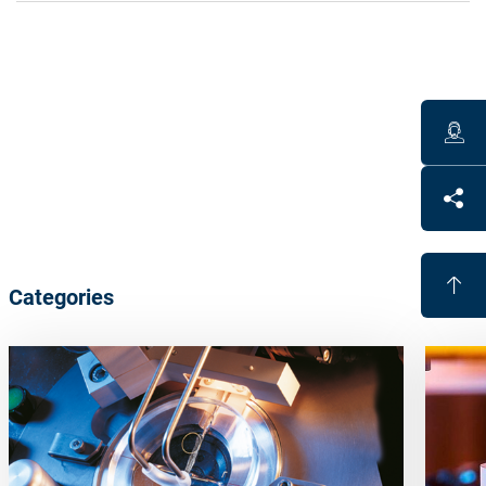
Technical Data
Satisloh provides simple water repellent hydrophobic
products up to latest super easy to clean oleophobic
products.
Materials available for application of top coatings in
the AR chamber as well as application in a separate
chamber
Categories
Benefits
Evaporants for highest super top coat performance
Easy to handle hydrophobic materials