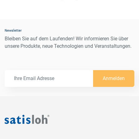
Applications
Top coats in high vacuum chambers integrated in AR
Newsletter
process
Bleiben Sie auf dem Laufenden! Wir informieren Sie über
Top coats in separate chambers
unsere Produkte, neue Technologien und Veranstaltungen.
Wipe on for store applications
Anmelden
Packing Unit
1 pack = 10 pcs