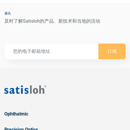
Top coats in high vacuum chambers integrated in AR
通讯
process
及时了解Satisloh的产品、新技术和当地的活动
Top coats in separate chambers
Wipe on for store applications
订阅
Packing Unit
1 pack = 10 pcs
Ophthalmic
Precision Optics