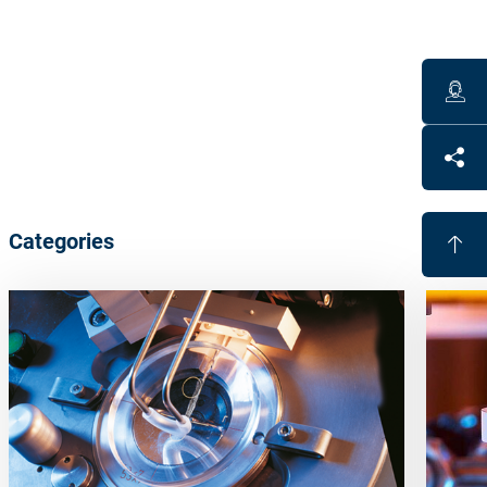
Technical Data
Satisloh provides simple water repellent hydrophobic
products up to latest super easy to clean oleophobic
products.
Materials available for application of top coatings in
the AR chamber as well as application in a separate
chamber
Categories
Benefits
Evaporants for highest super top coat performance
Easy to handle hydrophobic materials
Easy to apply towelettes available
Proven quality