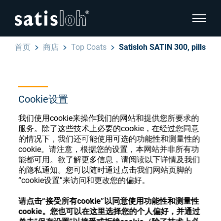
显示页
首页
商店
Top Coats
Satisloh SATIN 300, pills
隐藏页面导航
汉语
English
眼镜光学耗材商店
Cookie设置
Deutsch
眼镜光学
我们使用cookie来操作我们的网站和提供您所要求的
服务。除了这些技术上必要的cookie，在经过您同意
Español
的情况下，我们还可能使用可选的功能性和测量性的
cookie。请注意，根据您的设置，本网站并非所有功
精密光学
注册或登录以访问您的帐户，并了解我们的各
能都可用。欲了解更多信息，请阅读以下详情及我们
Français
种眼镜光学耗材
的隐私通知。您可以随时通过点击我们网站页脚的
“cookie设置”来访问和更改您的偏好。
我们是谁
注册
登录
请点击“接受所有cookie”以同意使用功能性和测量性
cookie。您也可以在这里选择您的个人偏好，并通过
加入我们