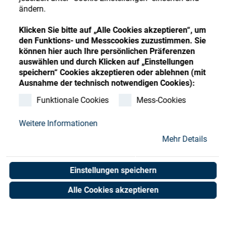
Store
Register
Sign-In
ändern.
Ressourcen
Klicken Sie bitte auf „Alle Cookies akzeptieren“, um
den Funktions- und Messcookies zuzustimmen. Sie
können hier auch Ihre persönlichen Präferenzen
Kontakt
auswählen und durch Klicken auf „Einstellungen
speichern“ Cookies akzeptieren oder ablehnen (mit
SATIS WATER CHILLER
Ausnahme der technisch notwendigen Cookies):
ACW-MP 350 MULTIVOLT
Funktionale Cookies
Mess-Cookies
Weitere Informationen
Art. No. 02080234
Unit of measure : Piece
Mehr Details
Einstellungen speichern
Shop now
Alle Cookies akzeptieren