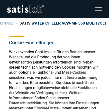
Seitenn
.Perip.)
SATIS WATER CHILLER ACW-MP 350 MULTIVOLT
Seitennavigation verbergen
Cookie-Einstellungen
Deutsch
English
Ophthalmic Consumables
Wir verwenden Cookies, die für den Betrieb unserer
Español
Website und die Erbringung der von Ihnen
Store
Brillenoptik
gewünschten Leistungen erforderlich sind. Neben
diesen technisch notwendigen Cookies möchten wir
汉语
auch optionale Funktions- und Mess-Cookies
Feinoptik
einsetzen, was wir jedoch nur mit Ihrer Zustimmung
Français
Register or Sign-in to access your accounts
tun werden. Bitte beachten Sie, dass je nach Ihren
Einstellungen möglicherweise nicht alle Funktionen
and explore our wide range of ophthalmic
Über uns
der Website zur Verfügung stehen. Weitere
consumables
Informationen finden Sie in unserer
Datenschutzerklärung. Sie können Ihre Einstellungen
Karriere
jederzeit unter "Cookie-Einstellungen" einsehen und