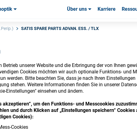
noptik
Über uns
Karriere
Resso
uchsmaterialien & Werkzeuge
uchsmaterialien & Werkzeuge
Service & Support
Service & Support
Kundener
Perip.)
SATIS SPARE PARTS ADVAN. ESS. / TLX
n
n Betrieb unserer Website und die Erbringung der von Ihnen gew
nsumables Store
wendigen Cookies möchten wir auch optionale Funktions- und M
un werden. Bitte beachten Sie, dass je nach Ihren Einstellungen 
ung stehen. Weitere Informationen finden Sie in unserer Datens
kie-Einstellungen" einsehen und ändern.
ies akzeptieren“, um den Funktions- und Messcookies zuzustim
 access your accounts and explore our w
len und durch Klicken auf „Einstellungen speichern“ Cookies 
consumables
igen Cookies):
Mess-Cookies