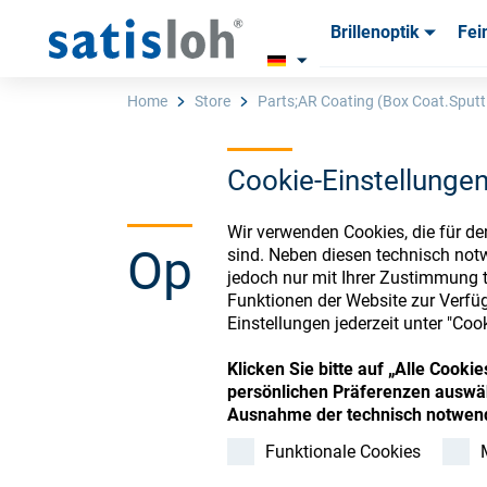
Brillenoptik
Fei
Produkte
Produkte
Verbra
Verbra
Home
Store
Parts;AR Coating (Box Coat.Sputt.
Cookie-Einstellunge
Deutsch
Wir verwenden Cookies, die für de
Ophthalmic Co
sind. Neben diesen technisch not
Brillenoptik
jedoch nur mit Ihrer Zustimmung t
Funktionen der Website zur Verfüg
Einstellungen jederzeit unter "Coo
Feinoptik
Klicken Sie bitte auf „Alle Cook
Register or Sign-in to
persönlichen Präferenzen auswäh
Über uns
Ausnahme der technisch notwend
Funktionale Cookies
Karriere