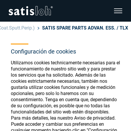
show pa
oat.Sputt.Perip.)
SATIS SPARE PARTS ADVAN. ESS. / TLX
hide page navigation
Español
Configuración de cookies
English
Ophthalmic Consumables
Utilizamos cookies technicamente necesarias para el
Deutsch
Store
funcionamiento de nuestro sitio web y para prestar
Oftálmica
los servicios que ha solicitado. Además de las
cookies estrictamente necesarias, también nos
汉语
gustaría utilizar cookies funcionales y de medición
Óptica de Precisión
opcionales, pero solo lo haremos con su
Français
Register or Sign-in to access your accounts
consentimiento. Tenga en cuenta que, dependiendo
de su configuración, es posible que no todas las
and explore our wide range of ophthalmic
Quiénes Somos
funcionalidades del sitio web estén disponibles.
consumables
Para más detalles, lea nuestro Aviso de privacidad.
Puede acceder y cambiar sus preferencias en
Carrera
cualquier momento haciendo clic en "Configuración