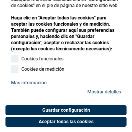
Store
Register
Sign-In
de cookies" en el pie de página de nuestro sitio web.
Recursos
Haga clic en "Aceptar todas las cookies" para
aceptar las cookies funcionales y de medición.
También puede configurar aquí sus preferencias
Contacto
personales y, haciendo clic en "Guardar
configuración", aceptar o rechazar las cookies
SATIS SPARE PARTS
(excepto las cookies técnicamente necesarias):
ADVAN. ESS. / TLX
Cookies funcionales
Cookies de medición
Art. No. 02079150
Unit of measure : Piece
Más información
Mostrar detalles
Shop now
Guardar configuración
Aceptar todas las cookies