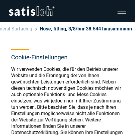
Seitenn
neral Surfacing
Hose, fitting, 3/8/bnr 38.544 hausammann
Seitennavigation verbergen
Deutsch
English
Cookie-Einstellungen
Ophthalmic Consumables
Español
Wir verwenden Cookies, die für den Betrieb unserer
Store
Brillenoptik
Website und die Erbringung der von Ihnen
gewünschten Leistungen erforderlich sind. Neben
汉语
diesen technisch notwendigen Cookies möchten wir
Feinoptik
auch optionale Funktions- und Mess-Cookies
Français
einsetzen, was wir jedoch nur mit Ihrer Zustimmung
Register or Sign-in to access your accounts
tun werden. Bitte beachten Sie, dass je nach Ihren
and explore our wide range of ophthalmic
Über uns
Einstellungen möglicherweise nicht alle Funktionen
consumables
der Website zur Verfügung stehen. Weitere
Informationen finden Sie in unserer
Karriere
Datenschutzerklärung. Sie können Ihre Einstellungen