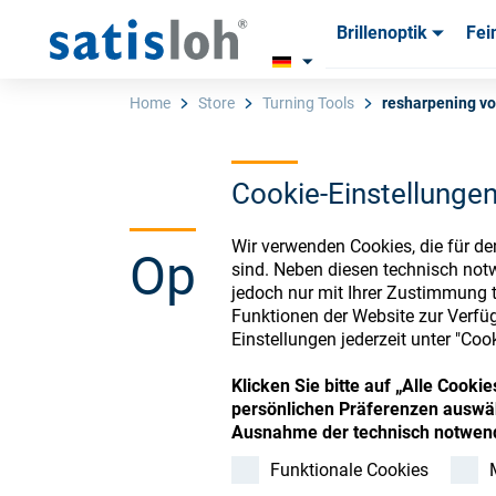
Brillenoptik
Fei
Produkte
Produkte
Verbra
Verbra
Home
Store
Turning Tools
resharpening vo
Cookie-Einstellunge
Deutsch
Wir verwenden Cookies, die für de
Ophthalmic Co
Brillenoptik
sind. Neben diesen technisch not
jedoch nur mit Ihrer Zustimmung t
Funktionen der Website zur Verfüg
Feinoptik
Einstellungen jederzeit unter "Coo
Register or Sign-in to
Klicken Sie bitte auf „Alle Cook
Über uns
persönlichen Präferenzen auswäh
Ausnahme der technisch notwend
Funktionale Cookies
Karriere