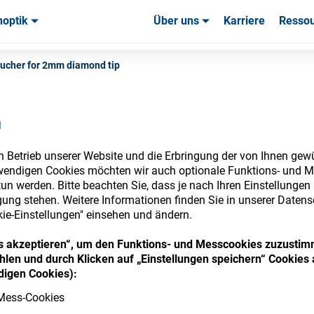
noptik
Über uns
Karriere
Resso
uchsmaterialien & Werkzeuge
uchsmaterialien & Werkzeuge
Service & Support
Service & Support
Kundener
ucher for 2mm diamond tip
n
n Betrieb unserer Website und die Erbringung der von Ihnen gew
nsumables Store
wendigen Cookies möchten wir auch optionale Funktions- und M
un werden. Bitte beachten Sie, dass je nach Ihren Einstellungen 
ung stehen. Weitere Informationen finden Sie in unserer Datens
kie-Einstellungen" einsehen und ändern.
 access your accounts and explore our w
ies akzeptieren“, um den Funktions- und Messcookies zuzustim
len und durch Klicken auf „Einstellungen speichern“ Cookies 
consumables
igen Cookies):
Mess-Cookies