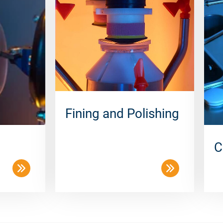
Fining and Polishing
C