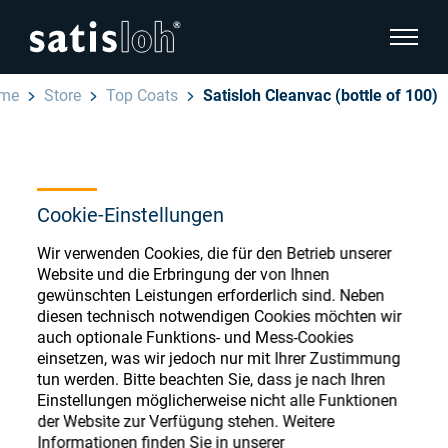
Seitenn
me
Store
Top Coats
Satisloh Cleanvac (bottle of 100)
Seitennavigation verbergen
Deutsch
English
Ophthalmic Consumables
Cookie-Einstellungen
Español
Store
Brillenoptik
Wir verwenden Cookies, die für den Betrieb unserer
Website und die Erbringung der von Ihnen
汉语
gewünschten Leistungen erforderlich sind. Neben
Feinoptik
diesen technisch notwendigen Cookies möchten wir
Français
auch optionale Funktions- und Mess-Cookies
Register or Sign-in to access your accounts
einsetzen, was wir jedoch nur mit Ihrer Zustimmung
and explore our wide range of ophthalmic
Über uns
tun werden. Bitte beachten Sie, dass je nach Ihren
consumables
Einstellungen möglicherweise nicht alle Funktionen
der Website zur Verfügung stehen. Weitere
Karriere
Informationen finden Sie in unserer