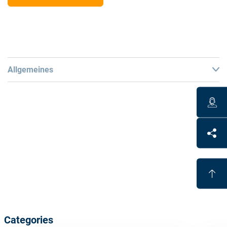
Allgemeines
Technical Data
Radius 2 mm, 5 mm and 8 mm PCD tip for RX-
production of CR39 and selected high index lenses
Radius 2 mm MCD* tip for all organic lens materials
and free
[1]
form
Categories