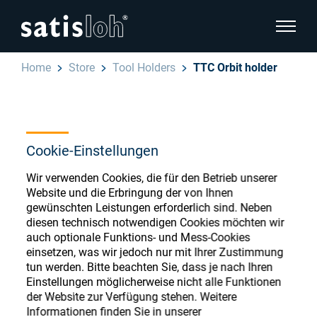
Seitenn
Home
Store
Tool Holders
TTC Orbit holder
Seitennavigation verbergen
Deutsch
English
Ophthalmic Consumables
Cookie-Einstellungen
Español
Store
Brillenoptik
Wir verwenden Cookies, die für den Betrieb unserer
Website und die Erbringung der von Ihnen
汉语
gewünschten Leistungen erforderlich sind. Neben
Feinoptik
diesen technisch notwendigen Cookies möchten wir
Français
auch optionale Funktions- und Mess-Cookies
Register or Sign-in to access your accounts
einsetzen, was wir jedoch nur mit Ihrer Zustimmung
and explore our wide range of ophthalmic
Über uns
tun werden. Bitte beachten Sie, dass je nach Ihren
consumables
Einstellungen möglicherweise nicht alle Funktionen
der Website zur Verfügung stehen. Weitere
Karriere
Informationen finden Sie in unserer