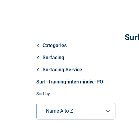
Store
Ressourcen
Sur
Kontakt
Categories
Surfacing
Surfacing Service
Surf-Training-intern-indiv.-PO
Sort by
Name A to Z