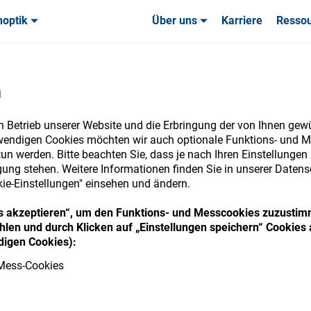
noptik
Über uns
Karriere
Resso
uchsmaterialien & Werkzeuge
uchsmaterialien & Werkzeuge
Service & Support
Service & Support
Kundener
n
n Betrieb unserer Website und die Erbringung der von Ihnen gew
wendigen Cookies möchten wir auch optionale Funktions- und M
un werden. Bitte beachten Sie, dass je nach Ihren Einstellungen 
nsumables Store
ung stehen. Weitere Informationen finden Sie in unserer Datens
kie-Einstellungen" einsehen und ändern.
ies akzeptieren“, um den Funktions- und Messcookies zuzustim
len und durch Klicken auf „Einstellungen speichern“ Cookies 
 access your accounts and explore our w
igen Cookies):
consumables
Mess-Cookies