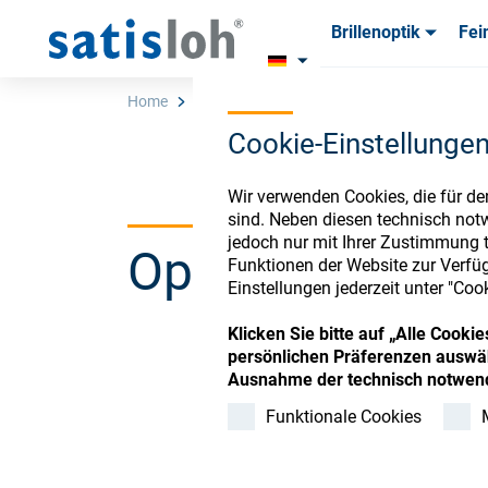
Brillenoptik
Fei
Produkte
Produkte
Verbra
Verbra
Home
Store
Surf-Training-intern-indiv.-PO
Cookie-Einstellunge
Deutsch
Wir verwenden Cookies, die für de
sind. Neben diesen technisch not
jedoch nur mit Ihrer Zustimmung t
Ophthalmic Co
Brillenoptik
Funktionen der Website zur Verfüg
Einstellungen jederzeit unter "Coo
Feinoptik
Klicken Sie bitte auf „Alle Cook
persönlichen Präferenzen auswäh
Register or Sign-in to
Ausnahme der technisch notwend
Über uns
Funktionale Cookies
Karriere