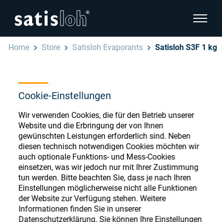
Seitenn
Home
Store
Satisloh Evaporants
Satisloh S3F 1 kg
Seitennavigation verbergen
Deutsch
English
Cookie-Einstellungen
Ophthalmic Consumables
Español
Wir verwenden Cookies, die für den Betrieb unserer
Store
Brillenoptik
Website und die Erbringung der von Ihnen
gewünschten Leistungen erforderlich sind. Neben
汉语
diesen technisch notwendigen Cookies möchten wir
Feinoptik
auch optionale Funktions- und Mess-Cookies
Français
einsetzen, was wir jedoch nur mit Ihrer Zustimmung
Register or Sign-in to access your accounts
tun werden. Bitte beachten Sie, dass je nach Ihren
and explore our wide range of ophthalmic
Über uns
Einstellungen möglicherweise nicht alle Funktionen
consumables
der Website zur Verfügung stehen. Weitere
Informationen finden Sie in unserer
Karriere
Datenschutzerklärung. Sie können Ihre Einstellungen