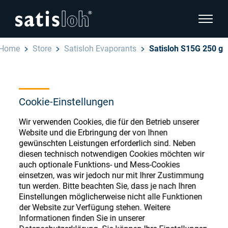
Seitenn
Home
Store
Satisloh Evaporants
Satisloh S15G 250 g
Seitennavigation verbergen
Deutsch
English
Ophthalmic Consumables
Cookie-Einstellungen
Español
Store
Wir verwenden Cookies, die für den Betrieb unserer
Brillenoptik
Website und die Erbringung der von Ihnen
汉语
gewünschten Leistungen erforderlich sind. Neben
diesen technisch notwendigen Cookies möchten wir
Feinoptik
auch optionale Funktions- und Mess-Cookies
Français
Register or Sign-in to access your accounts
einsetzen, was wir jedoch nur mit Ihrer Zustimmung
and explore our wide range of ophthalmic
tun werden. Bitte beachten Sie, dass je nach Ihren
Über uns
Einstellungen möglicherweise nicht alle Funktionen
consumables
der Website zur Verfügung stehen. Weitere
Informationen finden Sie in unserer
Karriere