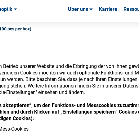
noptik
Über uns
Karriere
Resso
uchsmaterialien & Werkzeuge
uchsmaterialien & Werkzeuge
Service & Support
Service & Support
Kundener
100 pcs per box)
n
n Betrieb unserer Website und die Erbringung der von Ihnen gew
nsumables Store
wendigen Cookies möchten wir auch optionale Funktions- und M
un werden. Bitte beachten Sie, dass je nach Ihren Einstellungen 
ung stehen. Weitere Informationen finden Sie in unserer Datens
kie-Einstellungen" einsehen und ändern.
ies akzeptieren“, um den Funktions- und Messcookies zuzustim
 access your accounts and explore our w
len und durch Klicken auf „Einstellungen speichern“ Cookies 
consumables
igen Cookies):
Mess-Cookies