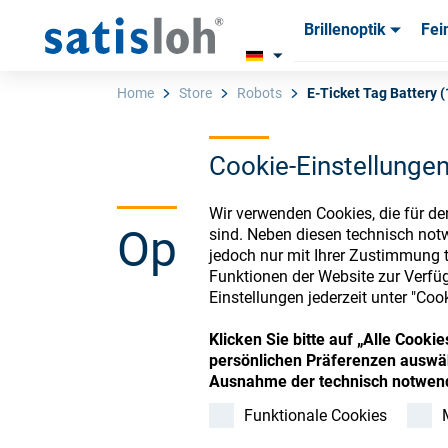
Brillenoptik
Fei
Produkte
Produkte
Verbra
Verbra
Home
Store
Robots
E-Ticket Tag Battery (
Cookie-Einstellunge
Deutsch
Wir verwenden Cookies, die für de
Ophthalmic Co
sind. Neben diesen technisch not
Brillenoptik
jedoch nur mit Ihrer Zustimmung t
Funktionen der Website zur Verfüg
Einstellungen jederzeit unter "Coo
Feinoptik
Klicken Sie bitte auf „Alle Cook
Register or Sign-in to
persönlichen Präferenzen auswäh
Über uns
Ausnahme der technisch notwend
Funktionale Cookies
Karriere