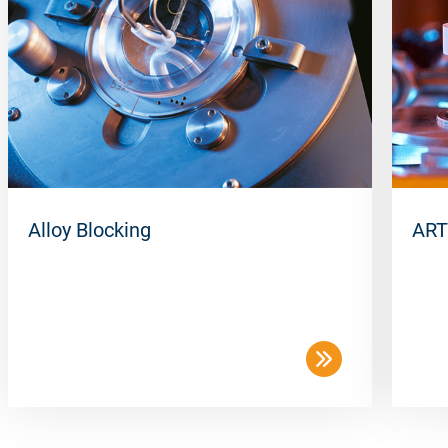
Packing unit
50 pcs/box
Alloy Blocking
ART