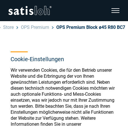
Seitenn
Store
OPS Premium
OPS Premium Block ø45 R80 BC7
Seitennavigation verbergen
Deutsch
English
Ophthalmic Consumables
Cookie-Einstellungen
Español
Store
Brillenoptik
Wir verwenden Cookies, die für den Betrieb unserer
Website und die Erbringung der von Ihnen
汉语
gewünschten Leistungen erforderlich sind. Neben
Feinoptik
diesen technisch notwendigen Cookies möchten wir
auch optionale Funktions- und Mess-Cookies
Français
Register or Sign-in to access your accounts
einsetzen, was wir jedoch nur mit Ihrer Zustimmung
and explore our wide range of ophthalmic
Über uns
tun werden. Bitte beachten Sie, dass je nach Ihren
consumables
Einstellungen möglicherweise nicht alle Funktionen
der Website zur Verfügung stehen. Weitere
Karriere
Informationen finden Sie in unserer