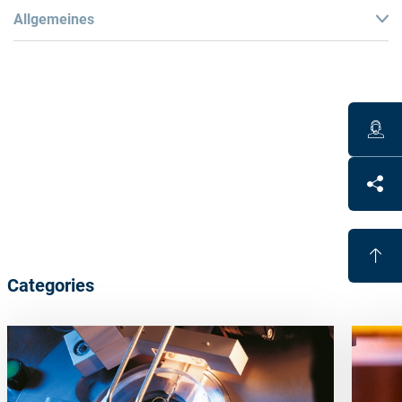
Allgemeines
Benefits
Fully automated alloy-free blocking
UV curable blocking material
Different
block-piece
curvatures
save
adhesive
Economical
Categories
Lead and cadmium free
Full support of the lens possible
Block-pieces
are
re-usable