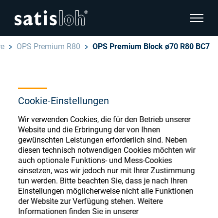
Seitenn
re
OPS Premium R80
OPS Premium Block ø70 R80 BC7
Seitennavigation verbergen
Deutsch
English
Ophthalmic Consumables
Cookie-Einstellungen
Español
Store
Brillenoptik
Wir verwenden Cookies, die für den Betrieb unserer
Website und die Erbringung der von Ihnen
汉语
gewünschten Leistungen erforderlich sind. Neben
Feinoptik
diesen technisch notwendigen Cookies möchten wir
auch optionale Funktions- und Mess-Cookies
Français
Register or Sign-in to access your accounts
einsetzen, was wir jedoch nur mit Ihrer Zustimmung
and explore our wide range of ophthalmic
Über uns
tun werden. Bitte beachten Sie, dass je nach Ihren
consumables
Einstellungen möglicherweise nicht alle Funktionen
der Website zur Verfügung stehen. Weitere
Karriere
Informationen finden Sie in unserer