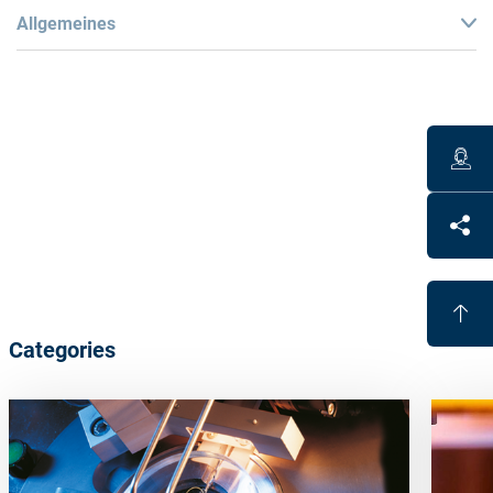
Allgemeines
Benefits
Fully automated alloy-free blocking
UV curable blocking material
Different
block-piece
curvatures
save
adhesive
Economical
Categories
Lead and cadmium free
Full support of the lens possible
Block-pieces
are
re-usable