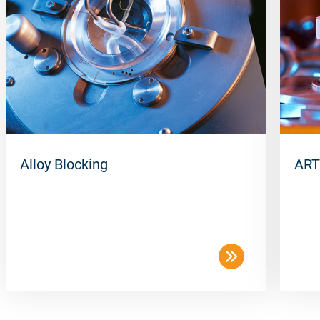
Packaging unit
50 pcs/box
Alloy Blocking
ART