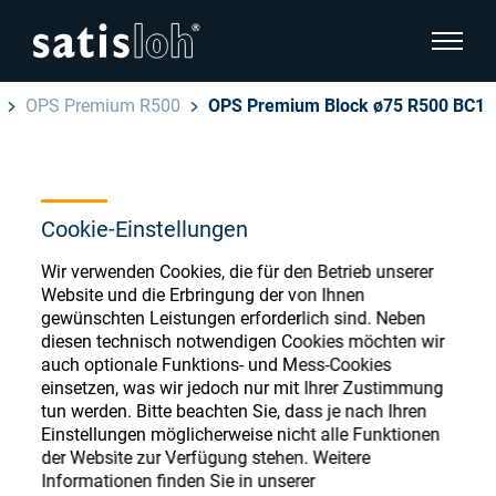
Seitenn
OPS Premium R500
OPS Premium Block ø75 R500 BC1
Seitennavigation verbergen
Deutsch
English
Ophthalmic Consumables
Cookie-Einstellungen
Español
Store
Brillenoptik
Wir verwenden Cookies, die für den Betrieb unserer
Website und die Erbringung der von Ihnen
汉语
gewünschten Leistungen erforderlich sind. Neben
Feinoptik
diesen technisch notwendigen Cookies möchten wir
auch optionale Funktions- und Mess-Cookies
Français
Register or Sign-in to access your accounts
einsetzen, was wir jedoch nur mit Ihrer Zustimmung
and explore our wide range of ophthalmic
Über uns
tun werden. Bitte beachten Sie, dass je nach Ihren
consumables
Einstellungen möglicherweise nicht alle Funktionen
der Website zur Verfügung stehen. Weitere
Karriere
Informationen finden Sie in unserer