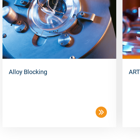
Packing unit
50 pcs/box
Alloy Blocking
ART