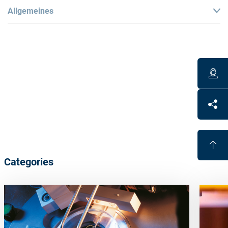
Allgemeines
Benefits
Fully automated alloy-free blocking
UV curable blocking material
Different
block-piece
curvatures
save
adhesive
Economical
Categories
Lead and cadmium free
Full support of the lens possible
Block-pieces
are
re-usable