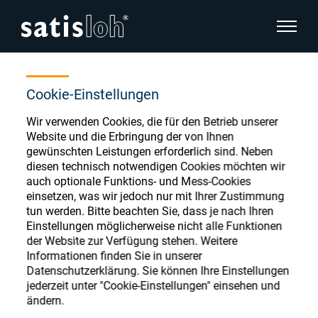
Seitenn
Home
Store
O;polishing;Mass Prod. LPT/LPS
Seitennavigation verbergen
Cookie-Einstellungen
Wir verwenden Cookies, die für den Betrieb unserer
Deutsch
English
Ophthalmic Consumables
Website und die Erbringung der von Ihnen
gewünschten Leistungen erforderlich sind. Neben
Español
diesen technisch notwendigen Cookies möchten wir
Store
Brillenoptik
auch optionale Funktions- und Mess-Cookies
einsetzen, was wir jedoch nur mit Ihrer Zustimmung
汉语
tun werden. Bitte beachten Sie, dass je nach Ihren
Feinoptik
Einstellungen möglicherweise nicht alle Funktionen
Français
Register or Sign-in to access your accounts
der Website zur Verfügung stehen. Weitere
Informationen finden Sie in unserer
and explore our wide range of ophthalmic
Über uns
Datenschutzerklärung. Sie können Ihre Einstellungen
consumables
jederzeit unter "Cookie-Einstellungen" einsehen und
ändern.
Karriere