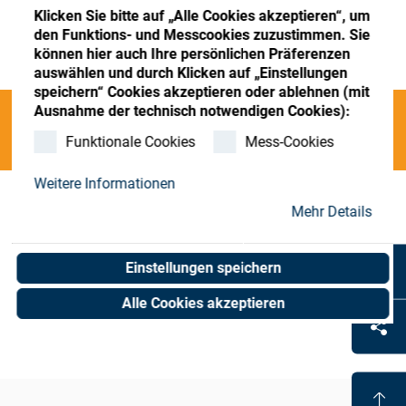
Store
Register
Sign-In
Klicken Sie bitte auf „Alle Cookies akzeptieren“, um
den Funktions- und Messcookies zuzustimmen. Sie
Ressourcen
können hier auch Ihre persönlichen Präferenzen
auswählen und durch Klicken auf „Einstellungen
speichern“ Cookies akzeptieren oder ablehnen (mit
Kontakt
Ausnahme der technisch notwendigen Cookies):
Categories
Funktionale Cookies
Mess-Cookies
Weitere Informationen
O;polishing;Mass Prod. LPT/LPS
(0 results)
Mehr Details
Einstellungen speichern
Alle Cookies akzeptieren