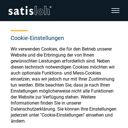
Seitenn
Home
Store
O;Autotaper
Seitennavigation verbergen
Cookie-Einstellungen
Wir verwenden Cookies, die für den Betrieb unserer
Deutsch
English
Ophthalmic Consumables
Website und die Erbringung der von Ihnen
gewünschten Leistungen erforderlich sind. Neben
Español
diesen technisch notwendigen Cookies möchten wir
Store
Brillenoptik
auch optionale Funktions- und Mess-Cookies
einsetzen, was wir jedoch nur mit Ihrer Zustimmung
汉语
tun werden. Bitte beachten Sie, dass je nach Ihren
Feinoptik
Einstellungen möglicherweise nicht alle Funktionen
Français
Register or Sign-in to access your accounts
der Website zur Verfügung stehen. Weitere
Informationen finden Sie in unserer
and explore our wide range of ophthalmic
Über uns
Datenschutzerklärung. Sie können Ihre Einstellungen
consumables
jederzeit unter "Cookie-Einstellungen" einsehen und
ändern.
Karriere