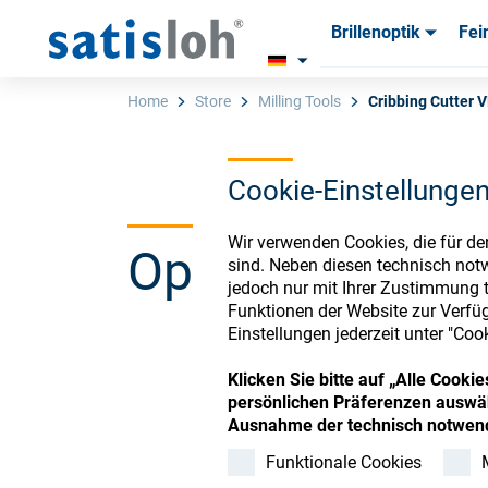
Brillenoptik
Fei
Produkte
Produkte
Verbra
Verbra
Home
Store
Milling Tools
Cribbing Cutter 
Cookie-Einstellunge
Deutsch
Wir verwenden Cookies, die für de
Ophthalmic Co
Brillenoptik
sind. Neben diesen technisch not
jedoch nur mit Ihrer Zustimmung t
Funktionen der Website zur Verfüg
Feinoptik
Einstellungen jederzeit unter "Coo
Register or Sign-in to
Klicken Sie bitte auf „Alle Cook
Über uns
persönlichen Präferenzen auswäh
Ausnahme der technisch notwend
Funktionale Cookies
Karriere