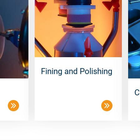
Fining and Polishing
C