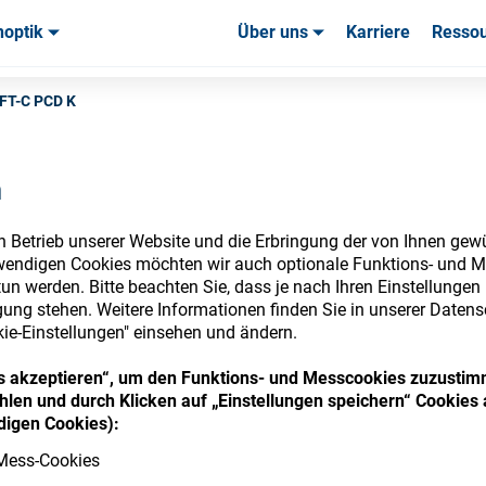
noptik
Über uns
Karriere
Resso
uchsmaterialien & Werkzeuge
uchsmaterialien & Werkzeuge
Service & Support
Service & Support
Kundener
VFT-C PCD K
n
n Betrieb unserer Website und die Erbringung der von Ihnen gew
nsumables Store
wendigen Cookies möchten wir auch optionale Funktions- und M
un werden. Bitte beachten Sie, dass je nach Ihren Einstellungen 
ung stehen. Weitere Informationen finden Sie in unserer Datens
kie-Einstellungen" einsehen und ändern.
 access your accounts and explore our w
ies akzeptieren“, um den Funktions- und Messcookies zuzustim
len und durch Klicken auf „Einstellungen speichern“ Cookies 
consumables
igen Cookies):
Mess-Cookies