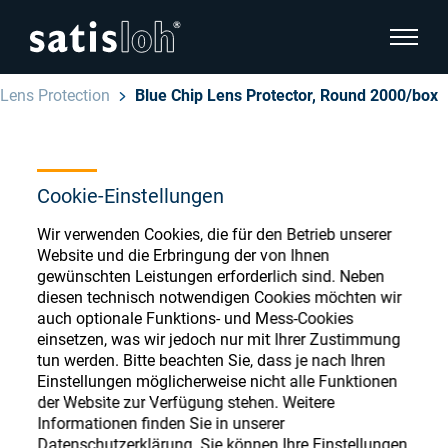
Seitenn
Lens Protection
Blue Chip Lens Protector, Round 2000/box
Seitennavigation verbergen
Deutsch
English
Ophthalmic Consumables
Cookie-Einstellungen
Español
Wir verwenden Cookies, die für den Betrieb unserer
Store
Brillenoptik
Website und die Erbringung der von Ihnen
gewünschten Leistungen erforderlich sind. Neben
汉语
diesen technisch notwendigen Cookies möchten wir
Feinoptik
auch optionale Funktions- und Mess-Cookies
Français
Register or Sign-in to access your accounts
einsetzen, was wir jedoch nur mit Ihrer Zustimmung
tun werden. Bitte beachten Sie, dass je nach Ihren
and explore our wide range of ophthalmic
Über uns
Einstellungen möglicherweise nicht alle Funktionen
consumables
der Website zur Verfügung stehen. Weitere
Informationen finden Sie in unserer
Karriere
Datenschutzerklärung. Sie können Ihre Einstellungen