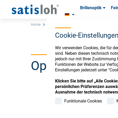
Brillenoptik
Fei
Produkte
Produkte
Verbra
Verbra
Home
Store
INVALID(Repair machines, int.,fee
Cookie-Einstellunge
Deutsch
Wir verwenden Cookies, die für de
sind. Neben diesen technisch not
jedoch nur mit Ihrer Zustimmung t
Ophthalmic Co
Brillenoptik
Funktionen der Website zur Verfüg
Einstellungen jederzeit unter "Coo
Feinoptik
Klicken Sie bitte auf „Alle Cook
persönlichen Präferenzen auswäh
Register or Sign-in to
Ausnahme der technisch notwend
Über uns
Funktionale Cookies
Karriere