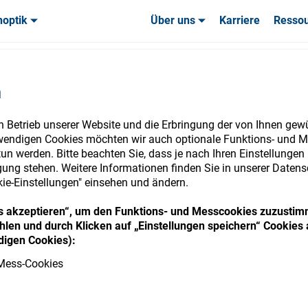
noptik
Über uns
Karriere
Resso
uchsmaterialien & Werkzeuge
uchsmaterialien & Werkzeuge
Service & Support
Service & Support
Kundener
 req.)
n
n Betrieb unserer Website und die Erbringung der von Ihnen gew
wendigen Cookies möchten wir auch optionale Funktions- und M
un werden. Bitte beachten Sie, dass je nach Ihren Einstellungen 
nsumables Store
ung stehen. Weitere Informationen finden Sie in unserer Datens
kie-Einstellungen" einsehen und ändern.
ies akzeptieren“, um den Funktions- und Messcookies zuzustim
len und durch Klicken auf „Einstellungen speichern“ Cookies 
 access your accounts and explore our w
igen Cookies):
consumables
Mess-Cookies