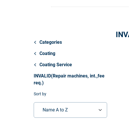
Store
Ressourcen
INV
Kontakt
Categories
Coating
Coating Service
INVALID(Repair machines, int.,fee
req.)
Sort by
Name A to Z