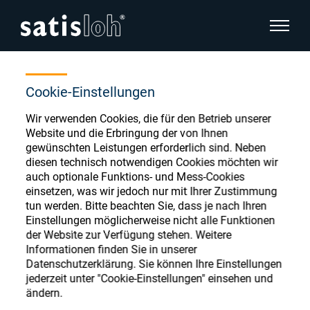
Seitenn
Home
Store
INVALID Coat.-Click Fee-Parts-Oph
Seitennavigation verbergen
Cookie-Einstellungen
Wir verwenden Cookies, die für den Betrieb unserer
Deutsch
English
Ophthalmic Consumables
Website und die Erbringung der von Ihnen
gewünschten Leistungen erforderlich sind. Neben
Español
diesen technisch notwendigen Cookies möchten wir
Store
Brillenoptik
auch optionale Funktions- und Mess-Cookies
einsetzen, was wir jedoch nur mit Ihrer Zustimmung
汉语
tun werden. Bitte beachten Sie, dass je nach Ihren
Feinoptik
Einstellungen möglicherweise nicht alle Funktionen
Français
Register or Sign-in to access your accounts
der Website zur Verfügung stehen. Weitere
Informationen finden Sie in unserer
and explore our wide range of ophthalmic
Über uns
Datenschutzerklärung. Sie können Ihre Einstellungen
consumables
jederzeit unter "Cookie-Einstellungen" einsehen und
ändern.
Karriere