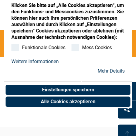
Store
Register
Sign-In
Klicken Sie bitte auf „Alle Cookies akzeptieren“, um
den Funktions- und Messcookies zuzustimmen. Sie
Ressourcen
können hier auch Ihre persönlichen Präferenzen
auswählen und durch Klicken auf „Einstellungen
speichern“ Cookies akzeptieren oder ablehnen (mit
Kontakt
Ausnahme der technisch notwendigen Cookies):
Categories
Funktionale Cookies
Mess-Cookies
Weitere Informationen
INVALID Coat.-Click Fee-Parts-Oph
(0 results)
Mehr Details
Einstellungen speichern
Alle Cookies akzeptieren