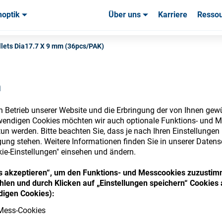
noptik
Über uns
Karriere
Resso
uchsmaterialien & Werkzeuge
uchsmaterialien & Werkzeuge
Service & Support
Service & Support
Kundener
lets Dia17.7 X 9 mm (36pcs/PAK)
n
n Betrieb unserer Website und die Erbringung der von Ihnen gew
nsumables Store
wendigen Cookies möchten wir auch optionale Funktions- und M
un werden. Bitte beachten Sie, dass je nach Ihren Einstellungen 
ung stehen. Weitere Informationen finden Sie in unserer Datens
kie-Einstellungen" einsehen und ändern.
 access your accounts and explore our w
ies akzeptieren“, um den Funktions- und Messcookies zuzustim
len und durch Klicken auf „Einstellungen speichern“ Cookies 
consumables
igen Cookies):
Mess-Cookies