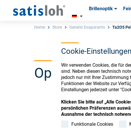
Brillenoptik
Fei
Produkte
Produkte
Verbra
Verbra
Home
Store
Generic Evaporants
Ta2O5 Pel
Cookie-Einstellunge
Deutsch
Wir verwenden Cookies, die für de
Ophthalmic Co
Brillenoptik
sind. Neben diesen technisch not
jedoch nur mit Ihrer Zustimmung t
Funktionen der Website zur Verfüg
Feinoptik
Einstellungen jederzeit unter "Coo
Register or Sign-in to
Klicken Sie bitte auf „Alle Cook
Über uns
persönlichen Präferenzen auswäh
Ausnahme der technisch notwend
Funktionale Cookies
Karriere