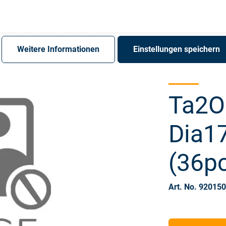
Register
Sign-In
Weitere Informationen
Einstellungen speichern
Ta2O5
Dia1
(36p
Art. No. 92015