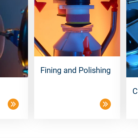
Fining and Polishing
C