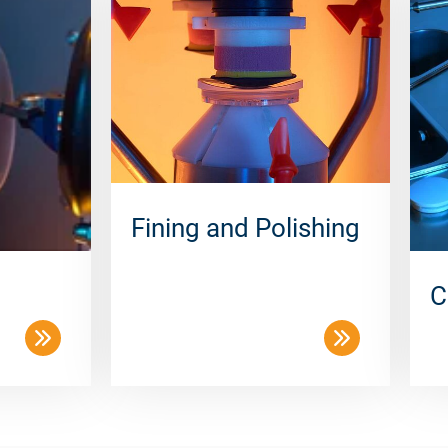
Fining and Polishing
C