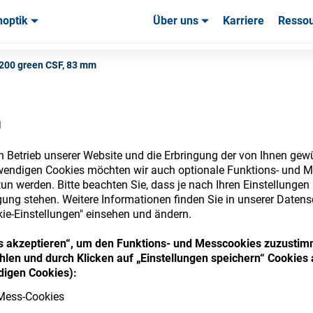
noptik
Über uns
Karriere
Resso
uchsmaterialien & Werkzeuge
uchsmaterialien & Werkzeuge
Service & Support
Service & Support
Kundener
1200 green CSF, 83 mm
n
n Betrieb unserer Website und die Erbringung der von Ihnen gew
nsumables Store
wendigen Cookies möchten wir auch optionale Funktions- und M
un werden. Bitte beachten Sie, dass je nach Ihren Einstellungen 
ung stehen. Weitere Informationen finden Sie in unserer Datens
kie-Einstellungen" einsehen und ändern.
 access your accounts and explore our w
ies akzeptieren“, um den Funktions- und Messcookies zuzustim
len und durch Klicken auf „Einstellungen speichern“ Cookies 
consumables
igen Cookies):
Mess-Cookies