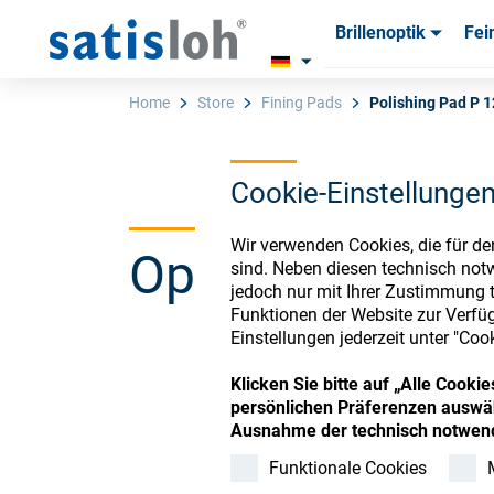
Brillenoptik
Fei
Produkte
Produkte
Verbra
Verbra
Home
Store
Fining Pads
Polishing Pad P 
Cookie-Einstellunge
Deutsch
Wir verwenden Cookies, die für de
Ophthalmic Co
Brillenoptik
sind. Neben diesen technisch not
jedoch nur mit Ihrer Zustimmung t
Funktionen der Website zur Verfüg
Feinoptik
Einstellungen jederzeit unter "Coo
Register or Sign-in to
Klicken Sie bitte auf „Alle Cook
Über uns
persönlichen Präferenzen auswäh
Ausnahme der technisch notwend
Funktionale Cookies
Karriere