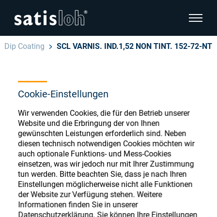
Seitenn
Dip Coating
SCL VARNIS. IND.1,52 NON TINT. 152-72-NT
Seitennavigation verbergen
Deutsch
English
Cookie-Einstellungen
Ophthalmic Consumables
Español
Wir verwenden Cookies, die für den Betrieb unserer
Store
Brillenoptik
Website und die Erbringung der von Ihnen
gewünschten Leistungen erforderlich sind. Neben
汉语
diesen technisch notwendigen Cookies möchten wir
Feinoptik
auch optionale Funktions- und Mess-Cookies
Français
einsetzen, was wir jedoch nur mit Ihrer Zustimmung
Register or Sign-in to access your accounts
tun werden. Bitte beachten Sie, dass je nach Ihren
and explore our wide range of ophthalmic
Über uns
Einstellungen möglicherweise nicht alle Funktionen
consumables
der Website zur Verfügung stehen. Weitere
Informationen finden Sie in unserer
Karriere
Datenschutzerklärung. Sie können Ihre Einstellungen