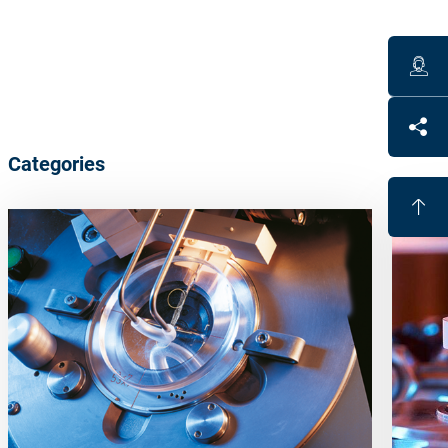
Diameter: 47 mm
Work range base 0-14 dpt, cyl 0-4 dpt (max. 14 dpt in
strongest meridian)
Polyurethane based polish carrier
Categories
Benefits
High shape accuracy for all lens surfaces
Eliminates hard lap tools
Cost efficient
Reduces handling, because fewer tools are needed for
large working range
Short polish times through high stock removal rates;
process times nearly independent of cylinder and/or