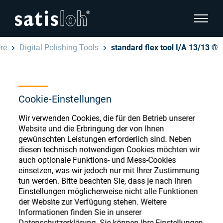
Seitenn
re
Digital Polishing Tools
standard flex tool I/A 13/13 ®
Seitennavigation verbergen
Deutsch
English
Ophthalmic Consumables
Cookie-Einstellungen
Español
Store
Wir verwenden Cookies, die für den Betrieb unserer
Brillenoptik
Website und die Erbringung der von Ihnen
汉语
gewünschten Leistungen erforderlich sind. Neben
diesen technisch notwendigen Cookies möchten wir
Feinoptik
auch optionale Funktions- und Mess-Cookies
Français
Register or Sign-in to access your accounts
einsetzen, was wir jedoch nur mit Ihrer Zustimmung
and explore our wide range of ophthalmic
tun werden. Bitte beachten Sie, dass je nach Ihren
Über uns
Einstellungen möglicherweise nicht alle Funktionen
consumables
der Website zur Verfügung stehen. Weitere
Informationen finden Sie in unserer
Karriere
Datenschutzerklärung. Sie können Ihre Einstellungen