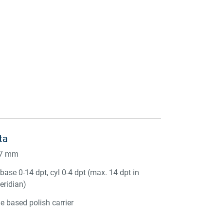
ta
47 mm
ase 0-14 dpt, cyl 0-4 dpt (max. 14 dpt in
eridian)
e based polish carrier