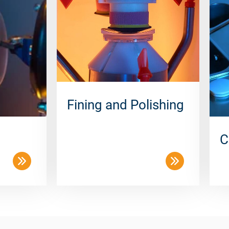
Fining and Polishing
C