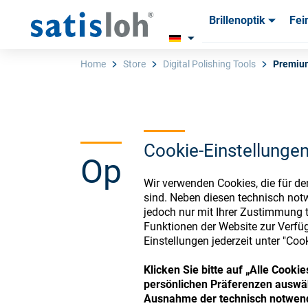
Brillenoptik
Fei
Produkte
Produkte
Verbra
Verbra
Home
Store
Digital Polishing Tools
Premium
Deutsch
Cookie-Einstellunge
Ophthalmic Co
Brillenoptik
Wir verwenden Cookies, die für de
sind. Neben diesen technisch not
Feinoptik
jedoch nur mit Ihrer Zustimmung t
Funktionen der Website zur Verfüg
Register or Sign-in to
Einstellungen jederzeit unter "Coo
Über uns
Klicken Sie bitte auf „Alle Cook
persönlichen Präferenzen auswäh
Ausnahme der technisch notwend
Karriere