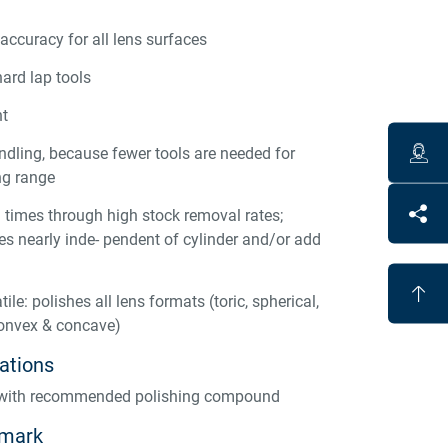
accuracy for all lens surfaces
ard lap tools
nt
dling, because fewer tools are needed for
ng range
h times through high stock removal rates;
es nearly inde- pendent of cylinder and/or add
tile: polishes all lens formats (toric, spherical,
convex & concave)
tions
 with recommended polishing compound
emark