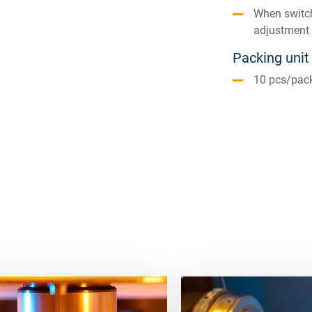
When switch
adjustment 
Packing unit
10 pcs/pac