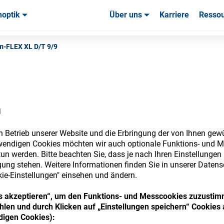
noptik
Über uns
Karriere
Resso
uchsmaterialien & Werkzeuge
uchsmaterialien & Werkzeuge
Service & Support
Service & Support
Kundener
-FLEX XL D/T 9/9
n
nsumables Store
n Betrieb unserer Website und die Erbringung der von Ihnen gew
wendigen Cookies möchten wir auch optionale Funktions- und M
un werden. Bitte beachten Sie, dass je nach Ihren Einstellungen 
ung stehen. Weitere Informationen finden Sie in unserer Datens
 access your accounts and explore our w
kie-Einstellungen" einsehen und ändern.
consumables
ies akzeptieren“, um den Funktions- und Messcookies zuzustim
len und durch Klicken auf „Einstellungen speichern“ Cookies 
igen Cookies):