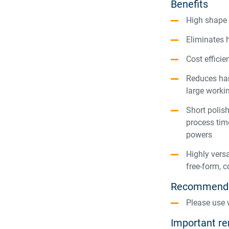
Benefits
High shape 
Eliminates h
Cost efficie
Reduces han
large worki
Short polis
process tim
powers
Highly versa
free-form, 
Recommenda
Please use
Important r