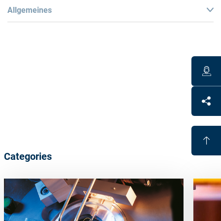
Allgemeines
Technical data
Diameter: 47 mm
Work range base 0-14 dpt, cyl 0-4 dpt (max. 14 dpt in
strongest meridian)
Polyurethane based polish carrier
Benefits
High shape accuracy for all lens surfaces
Categories
Eliminates hard lap tools
Cost efficient
Reduces handling, because fewer tools are needed for
large working range