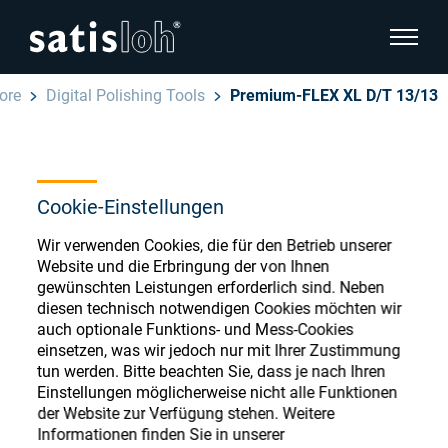
Seitenn
ore
Digital Polishing Tools
Premium-FLEX XL D/T 13/13
Seitennavigation verbergen
Deutsch
English
Ophthalmic Consumables
Cookie-Einstellungen
Español
Store
Brillenoptik
Wir verwenden Cookies, die für den Betrieb unserer
Website und die Erbringung der von Ihnen
汉语
gewünschten Leistungen erforderlich sind. Neben
Feinoptik
diesen technisch notwendigen Cookies möchten wir
auch optionale Funktions- und Mess-Cookies
Français
Register or Sign-in to access your accounts
einsetzen, was wir jedoch nur mit Ihrer Zustimmung
and explore our wide range of ophthalmic
Über uns
tun werden. Bitte beachten Sie, dass je nach Ihren
consumables
Einstellungen möglicherweise nicht alle Funktionen
der Website zur Verfügung stehen. Weitere
Karriere
Informationen finden Sie in unserer