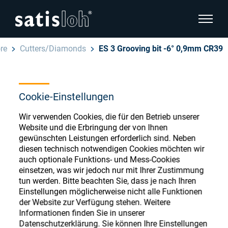
Seitenn
re
Cutters/Diamonds
ES 3 Grooving bit -6° 0,9mm CR39
Seitennavigation verbergen
Deutsch
English
Cookie-Einstellungen
Ophthalmic Consumables
Español
Wir verwenden Cookies, die für den Betrieb unserer
Store
Brillenoptik
Website und die Erbringung der von Ihnen
gewünschten Leistungen erforderlich sind. Neben
汉语
diesen technisch notwendigen Cookies möchten wir
Feinoptik
auch optionale Funktions- und Mess-Cookies
Français
einsetzen, was wir jedoch nur mit Ihrer Zustimmung
Register or Sign-in to access your accounts
tun werden. Bitte beachten Sie, dass je nach Ihren
and explore our wide range of ophthalmic
Über uns
Einstellungen möglicherweise nicht alle Funktionen
consumables
der Website zur Verfügung stehen. Weitere
Informationen finden Sie in unserer
Karriere
Datenschutzerklärung. Sie können Ihre Einstellungen