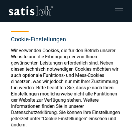
Seitenn
Home
Store
cooling - coolant
Seitennavigation verbergen
Cookie-Einstellungen
Wir verwenden Cookies, die für den Betrieb unserer
Deutsch
English
Ophthalmic Consumables
Website und die Erbringung der von Ihnen
gewünschten Leistungen erforderlich sind. Neben
Español
diesen technisch notwendigen Cookies möchten wir
Store
Brillenoptik
auch optionale Funktions- und Mess-Cookies
einsetzen, was wir jedoch nur mit Ihrer Zustimmung
汉语
tun werden. Bitte beachten Sie, dass je nach Ihren
Feinoptik
Einstellungen möglicherweise nicht alle Funktionen
Français
Register or Sign-in to access your accounts
der Website zur Verfügung stehen. Weitere
Informationen finden Sie in unserer
and explore our wide range of ophthalmic
Über uns
Datenschutzerklärung. Sie können Ihre Einstellungen
consumables
jederzeit unter "Cookie-Einstellungen" einsehen und
ändern.
Karriere