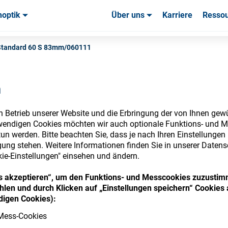
noptik
Über uns
Karriere
Resso
uchsmaterialien & Werkzeuge
uchsmaterialien & Werkzeuge
Service & Support
Service & Support
Kundener
Standard 60 S 83mm/060111
n
n Betrieb unserer Website und die Erbringung der von Ihnen gew
nsumables Store
wendigen Cookies möchten wir auch optionale Funktions- und M
un werden. Bitte beachten Sie, dass je nach Ihren Einstellungen 
ung stehen. Weitere Informationen finden Sie in unserer Datens
kie-Einstellungen" einsehen und ändern.
 access your accounts and explore our w
ies akzeptieren“, um den Funktions- und Messcookies zuzustim
len und durch Klicken auf „Einstellungen speichern“ Cookies 
consumables
igen Cookies):
Mess-Cookies