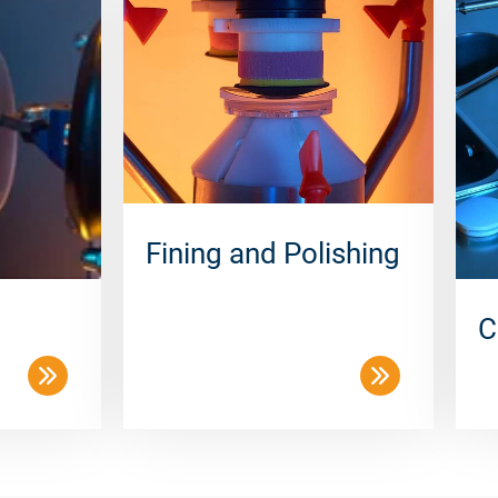
Fining and Polishing
C