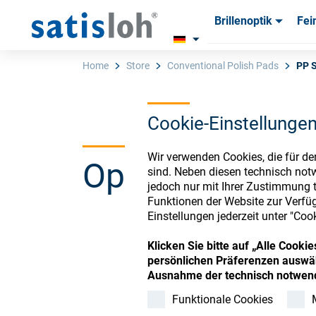
Brillenoptik
Fei
Produkte
Produkte
Verbra
Verbra
Home
Store
Conventional Polish Pads
PP 
Cookie-Einstellunge
Deutsch
Wir verwenden Cookies, die für de
Ophthalmic Co
Brillenoptik
sind. Neben diesen technisch not
jedoch nur mit Ihrer Zustimmung t
Funktionen der Website zur Verfüg
Feinoptik
Einstellungen jederzeit unter "Coo
Register or Sign-in to
Klicken Sie bitte auf „Alle Cook
Über uns
persönlichen Präferenzen auswäh
Ausnahme der technisch notwend
Funktionale Cookies
Karriere