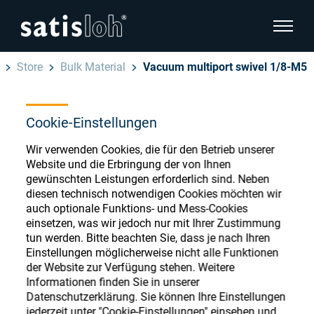
Seitenn
Store
Bulk Material
Vacuum multiport swivel 1/8-M5
Seitennavigation verbergen
Cookie-Einstellungen
Deutsch
English
Ophthalmic Consumables
Wir verwenden Cookies, die für den Betrieb unserer
Español
Website und die Erbringung der von Ihnen
Store
Brillenoptik
gewünschten Leistungen erforderlich sind. Neben
diesen technisch notwendigen Cookies möchten wir
汉语
auch optionale Funktions- und Mess-Cookies
Feinoptik
einsetzen, was wir jedoch nur mit Ihrer Zustimmung
Français
Register or Sign-in to access your accounts
tun werden. Bitte beachten Sie, dass je nach Ihren
Einstellungen möglicherweise nicht alle Funktionen
and explore our wide range of ophthalmic
Über uns
der Website zur Verfügung stehen. Weitere
consumables
Informationen finden Sie in unserer
Datenschutzerklärung. Sie können Ihre Einstellungen
Karriere
jederzeit unter "Cookie-Einstellungen" einsehen und