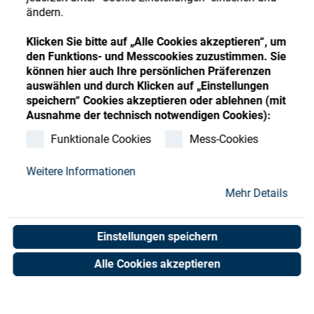
Store
Register
Sign-In
ändern.
Ressourcen
Klicken Sie bitte auf „Alle Cookies akzeptieren“, um
den Funktions- und Messcookies zuzustimmen. Sie
können hier auch Ihre persönlichen Präferenzen
Kontakt
auswählen und durch Klicken auf „Einstellungen
speichern“ Cookies akzeptieren oder ablehnen (mit
Vacuum multiport swivel
Ausnahme der technisch notwendigen Cookies):
1/8-M5
Funktionale Cookies
Mess-Cookies
Weitere Informationen
Art. No. 25051784
Unit of measure : Piece
Mehr Details
Einstellungen speichern
Shop now
Alle Cookies akzeptieren