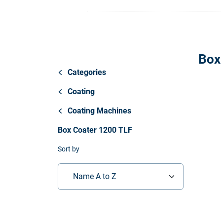
Store
Ressourcen
Box
Kontakt
Categories
Coating
Coating Machines
Box Coater 1200 TLF
Sort by
Name A to Z