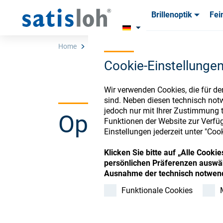
Brillenoptik
Fei
Produkte
Produkte
Verbra
Verbra
Home
Store
Box Coater 1200 TLF
Cookie-Einstellunge
Deutsch
Wir verwenden Cookies, die für de
sind. Neben diesen technisch not
jedoch nur mit Ihrer Zustimmung t
Ophthalmic Co
Brillenoptik
Funktionen der Website zur Verfüg
Einstellungen jederzeit unter "Coo
Feinoptik
Klicken Sie bitte auf „Alle Cook
persönlichen Präferenzen auswäh
Register or Sign-in to
Ausnahme der technisch notwend
Über uns
Funktionale Cookies
Karriere