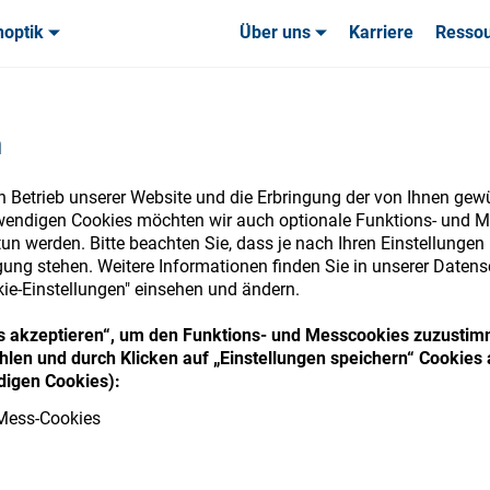
noptik
Über uns
Karriere
Resso
uchsmaterialien & Werkzeuge
uchsmaterialien & Werkzeuge
Service & Support
Service & Support
Kundener
n
n Betrieb unserer Website und die Erbringung der von Ihnen gew
wendigen Cookies möchten wir auch optionale Funktions- und M
un werden. Bitte beachten Sie, dass je nach Ihren Einstellungen 
nsumables Store
ung stehen. Weitere Informationen finden Sie in unserer Datens
kie-Einstellungen" einsehen und ändern.
ies akzeptieren“, um den Funktions- und Messcookies zuzustim
len und durch Klicken auf „Einstellungen speichern“ Cookies 
 access your accounts and explore our w
igen Cookies):
consumables
Mess-Cookies