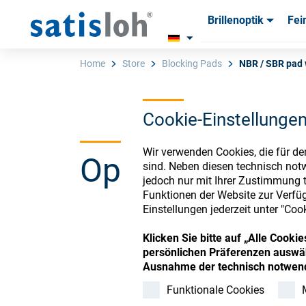
Brillenoptik
Fei
Produkte
Produkte
Verbra
Verbra
Home
Store
Blocking Pads
NBR / SBR pad 
Cookie-Einstellunge
Deutsch
Wir verwenden Cookies, die für de
Ophthalmic Co
Brillenoptik
sind. Neben diesen technisch not
jedoch nur mit Ihrer Zustimmung t
Funktionen der Website zur Verfüg
Feinoptik
Einstellungen jederzeit unter "Coo
Register or Sign-in to
Klicken Sie bitte auf „Alle Cook
Über uns
persönlichen Präferenzen auswäh
Ausnahme der technisch notwend
Funktionale Cookies
Karriere