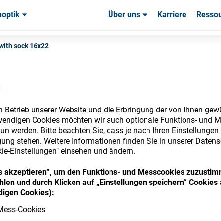
noptik
Über uns
Karriere
Resso
uchsmaterialien & Werkzeuge
uchsmaterialien & Werkzeuge
Service & Support
Service & Support
Kundener
with sock 16x22
n
n Betrieb unserer Website und die Erbringung der von Ihnen gew
nsumables Store
wendigen Cookies möchten wir auch optionale Funktions- und M
un werden. Bitte beachten Sie, dass je nach Ihren Einstellungen 
ung stehen. Weitere Informationen finden Sie in unserer Datens
kie-Einstellungen" einsehen und ändern.
 access your accounts and explore our w
ies akzeptieren“, um den Funktions- und Messcookies zuzustim
len und durch Klicken auf „Einstellungen speichern“ Cookies 
consumables
igen Cookies):
Mess-Cookies