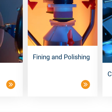
Fining and Polishing
C