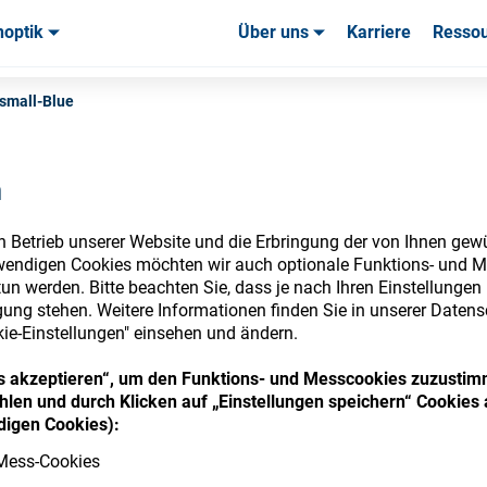
noptik
Über uns
Karriere
Resso
uchsmaterialien & Werkzeuge
uchsmaterialien & Werkzeuge
Service & Support
Service & Support
Kundener
 small-Blue
n
n Betrieb unserer Website und die Erbringung der von Ihnen gew
nsumables Store
wendigen Cookies möchten wir auch optionale Funktions- und M
un werden. Bitte beachten Sie, dass je nach Ihren Einstellungen 
ung stehen. Weitere Informationen finden Sie in unserer Datens
kie-Einstellungen" einsehen und ändern.
 access your accounts and explore our w
ies akzeptieren“, um den Funktions- und Messcookies zuzustim
len und durch Klicken auf „Einstellungen speichern“ Cookies 
consumables
igen Cookies):
Mess-Cookies