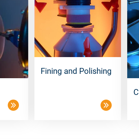
Fining and Polishing
C