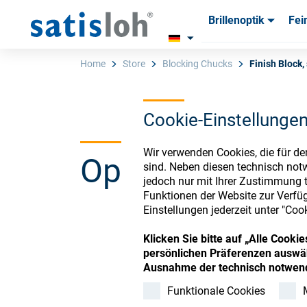
Brillenoptik
Fei
Produkte
Produkte
Verbra
Verbra
Home
Store
Blocking Chucks
Finish Block,
Cookie-Einstellunge
Deutsch
Wir verwenden Cookies, die für de
Ophthalmic Co
Brillenoptik
sind. Neben diesen technisch not
jedoch nur mit Ihrer Zustimmung t
Funktionen der Website zur Verfüg
Feinoptik
Einstellungen jederzeit unter "Coo
Register or Sign-in to
Klicken Sie bitte auf „Alle Cook
Über uns
persönlichen Präferenzen auswäh
Ausnahme der technisch notwend
Funktionale Cookies
Karriere