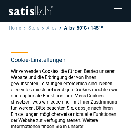
Seitenn
Home
Store
Alloy
Alloy, 60°C / 145°F
Seitennavigation verbergen
Deutsch
English
Ophthalmic Consumables
Cookie-Einstellungen
Español
Store
Brillenoptik
Wir verwenden Cookies, die für den Betrieb unserer
Website und die Erbringung der von Ihnen
汉语
gewünschten Leistungen erforderlich sind. Neben
Feinoptik
diesen technisch notwendigen Cookies möchten wir
auch optionale Funktions- und Mess-Cookies
Français
Register or Sign-in to access your accounts
einsetzen, was wir jedoch nur mit Ihrer Zustimmung
and explore our wide range of ophthalmic
tun werden. Bitte beachten Sie, dass je nach Ihren
Über uns
consumables
Einstellungen möglicherweise nicht alle Funktionen
der Website zur Verfügung stehen. Weitere
Informationen finden Sie in unserer
Karriere