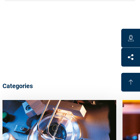
Benefits
Fast
and accurate blocking
Short cooling times
High
purity
High
temperature
stability
Categories
Optimum
flow
properties
Recommendations
After
blocking, a minimum 30-minute cooling period is
recommended
Maintain
proper
alloy
levels
for consistent
temperature