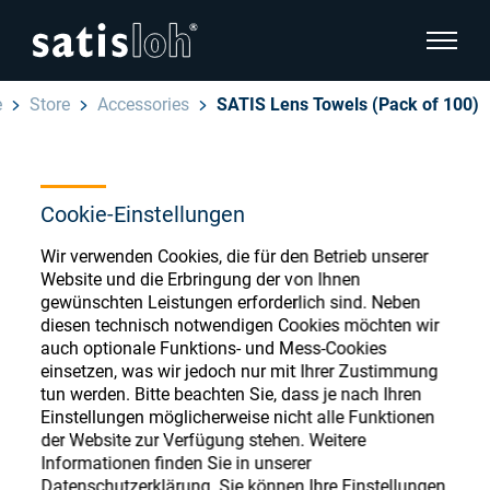
Seitenn
e
Store
Accessories
SATIS Lens Towels (Pack of 100)
Seitennavigation verbergen
Deutsch
English
Ophthalmic Consumables
Cookie-Einstellungen
Español
Wir verwenden Cookies, die für den Betrieb unserer
Store
Brillenoptik
Website und die Erbringung der von Ihnen
gewünschten Leistungen erforderlich sind. Neben
汉语
diesen technisch notwendigen Cookies möchten wir
Feinoptik
auch optionale Funktions- und Mess-Cookies
Français
Register or Sign-in to access your accounts
einsetzen, was wir jedoch nur mit Ihrer Zustimmung
tun werden. Bitte beachten Sie, dass je nach Ihren
and explore our wide range of ophthalmic
Über uns
Einstellungen möglicherweise nicht alle Funktionen
consumables
der Website zur Verfügung stehen. Weitere
Informationen finden Sie in unserer
Karriere
Datenschutzerklärung. Sie können Ihre Einstellungen