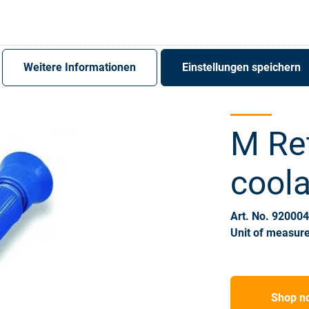
Register
Sign-In
Weitere Informationen
Einstellungen speichern
M Re
coola
Art. No. 92000
Unit of measure
Shop n