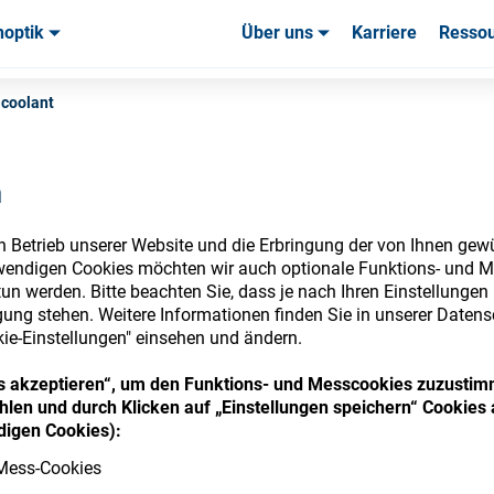
noptik
Über uns
Karriere
Resso
uchsmaterialien & Werkzeuge
uchsmaterialien & Werkzeuge
Service & Support
Service & Support
Kundener
 coolant
n
n Betrieb unserer Website und die Erbringung der von Ihnen gew
nsumables Store
wendigen Cookies möchten wir auch optionale Funktions- und M
un werden. Bitte beachten Sie, dass je nach Ihren Einstellungen 
ung stehen. Weitere Informationen finden Sie in unserer Datens
kie-Einstellungen" einsehen und ändern.
 access your accounts and explore our w
ies akzeptieren“, um den Funktions- und Messcookies zuzustim
len und durch Klicken auf „Einstellungen speichern“ Cookies 
consumables
igen Cookies):
Mess-Cookies