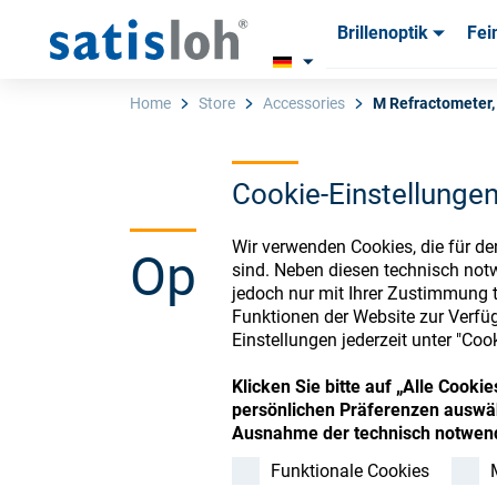
Brillenoptik
Fei
Produkte
Produkte
Verbra
Verbra
Home
Store
Accessories
M Refractometer,
Cookie-Einstellunge
Deutsch
Wir verwenden Cookies, die für de
Ophthalmic Co
Brillenoptik
sind. Neben diesen technisch not
jedoch nur mit Ihrer Zustimmung t
Funktionen der Website zur Verfüg
Feinoptik
Einstellungen jederzeit unter "Coo
Register or Sign-in to
Klicken Sie bitte auf „Alle Cook
Über uns
persönlichen Präferenzen auswäh
Ausnahme der technisch notwend
Funktionale Cookies
Karriere