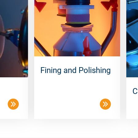
Fining and Polishing
C