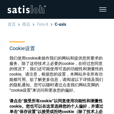
显示页
首页
商店
Toro-X
C-axis
隐藏页面导航
汉语
English
Cookie设置
眼镜光学耗材商店
Deutsch
我们使用cookie来操作我们的网站和提供您所要求的
眼镜光学
服务。除了这些技术上必要的cookie，在经过您同意
的情况下，我们还可能使用可选的功能性和测量性的
Español
cookie。请注意，根据您的设置，本网站并非所有功
精密光学
注册或登录以访问您的帐户，并了解我们的各
能都可用。欲了解更多信息，请阅读以下详情及我们
Français
的隐私通知。您可以随时通过点击我们网站页脚的
种眼镜光学耗材
“cookie设置”来访问和更改您的偏好。
我们是谁
请点击“接受所有cookie”以同意使用功能性和测量性
注册
登录
cookie。您也可以在这里选择您的个人偏好，并通过
加入我们
单击”保存设置”以接受或拒绝cookie（除了技术上必