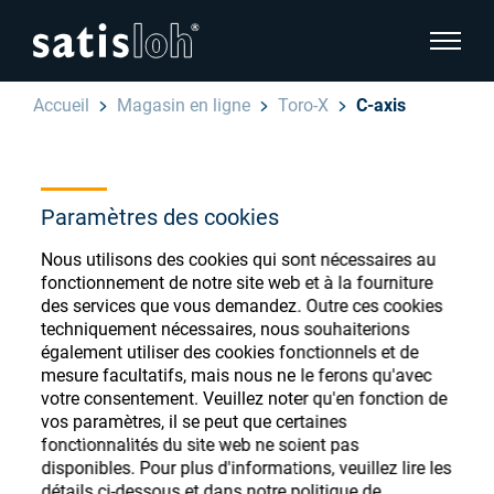
afficher
Accueil
Magasin en ligne
Toro-X
C-axis
cacher la navigation de la page
Français
English
Magasin de
Paramètres des cookies
Deutsch
consommables
Nous utilisons des cookies qui sont nécessaires au
Ophtalmique
fonctionnement de notre site web et à la fourniture
des services que vous demandez. Outre ces cookies
ophtalmiques
Español
techniquement nécessaires, nous souhaiterions
Optique de précision
également utiliser des cookies fonctionnels et de
汉语
mesure facultatifs, mais nous ne le ferons qu'avec
votre consentement. Veuillez noter qu'en fonction de
Qui sommes-nous ?
Enregistrez-vous ou connectez-vous pour
vos paramètres, il se peut que certaines
fonctionnalités du site web ne soient pas
accéder à vos comptes et découvrir notre
disponibles. Pour plus d'informations, veuillez lire les
large gamme de consommables ophtalmiques
Carrière
détails ci-dessous et dans notre politique de