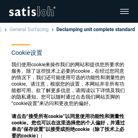
显示页
店
General Surfacing
Declamping unit complete standard
隐藏页面导航
Cookie设置
汉语
English
眼镜光学耗材商店
我们使用cookie来操作我们的网站和提供您所要求的
Deutsch
服务。除了这些技术上必要的cookie，在经过您同意
眼镜光学
的情况下，我们还可能使用可选的功能性和测量性的
cookie。请注意，根据您的设置，本网站并非所有功
Español
能都可用。欲了解更多信息，请阅读以下详情及我们
精密光学
注册或登录以访问您的帐户，并了解我们的各
的隐私通知。您可以随时通过点击我们网站页脚的
Français
种眼镜光学耗材
“cookie设置”来访问和更改您的偏好。
我们是谁
请点击“接受所有cookie”以同意使用功能性和测量性
cookie。您也可以在这里选择您的个人偏好，并通过
注册
登录
单击”保存设置”以接受或拒绝cookie（除了技术上必
加入我们
要的cockie）: