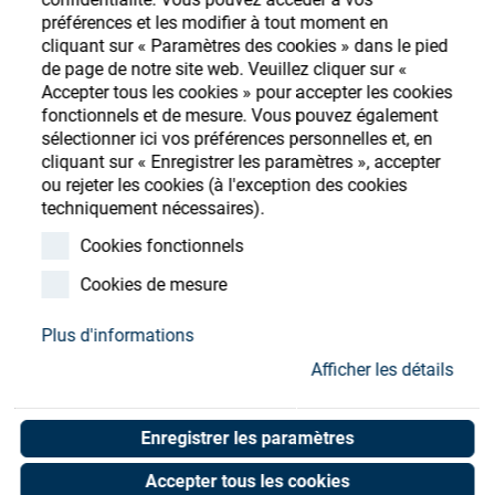
Store
préférences et les modifier à tout moment en
cliquant sur « Paramètres des cookies » dans le pied
Ressources
S'enregistrer
Login
de page de notre site web. Veuillez cliquer sur «
Accepter tous les cookies » pour accepter les cookies
fonctionnels et de mesure. Vous pouvez également
Contact
sélectionner ici vos préférences personnelles et, en
cliquant sur « Enregistrer les paramètres », accepter
ou rejeter les cookies (à l'exception des cookies
techniquement nécessaires).
Declamping unit
Cookies fonctionnels
complete standard
Cookies de mesure
Art. No. 02052805
Plus d'informations
Unit of measure : Piece
Afficher les détails
Enregistrer les paramètres
Shop now
Accepter tous les cookies