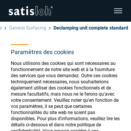
afficher
e
General Surfacing
Declamping unit complete standard
cacher la navigation de la page
Français
Paramètres des cookies
English
Magasin de
Nous utilisons des cookies qui sont nécessaires au
Deutsch
consommables
fonctionnement de notre site web et à la fourniture
Ophtalmique
des services que vous demandez. Outre ces cookies
ophtalmiques
Español
techniquement nécessaires, nous souhaiterions
également utiliser des cookies fonctionnels et de
Optique de précision
mesure facultatifs, mais nous ne le ferons qu'avec
汉语
votre consentement. Veuillez noter qu'en fonction de
vos paramètres, il se peut que certaines
Qui sommes-nous ?
Enregistrez-vous ou connectez-vous pour
fonctionnalités du site web ne soient pas
accéder à vos comptes et découvrir notre
disponibles. Pour plus d'informations, veuillez lire les
détails ci-dessous et dans notre politique de
large gamme de consommables ophtalmiques
Carrière
confidentialité. Vous pouvez accéder à vos