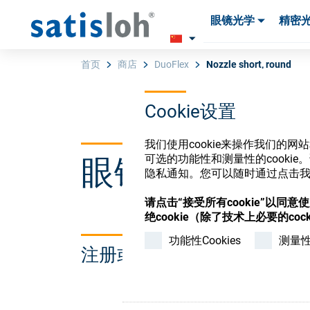
眼镜光学
精密
产品
产品
耗材与工具
耗材与工具
首页
商店
DuoFlex
Nozzle short, round
Cookie设置
汉语
我们使用cookie来操作我们的
可选的功能性和测量性的cook
眼镜光学耗材
眼镜光学
隐私通知。您可以随时通过点击我们
请点击“接受所有cookie”以同
精密光学
绝cookie（除了技术上必要的cock
功能性Cookies
测量性C
注册或登录以访问您的帐户
我们是谁
加入我们