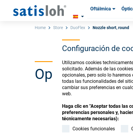
Oftálmica
Óptic
Productos
Productos
Insum
Insum
Home
Store
DuoFlex
Nozzle short, round
Configuración de co
Español
Utilizamos cookies technicamente 
Ophthalmic Co
solicitado. Además de las cookies
Oftálmica
opcionales, pero solo lo haremos
todas las funcionalidades del sit
cambiar sus preferencias en cualq
Óptica de Precisión
web.
Register or Sign-in to
Haga clic en "Aceptar todas las 
Quiénes Somos
preferencias personales y, hacien
técnicamente necesarias):
Cookies funcionales
Carrera