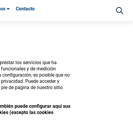
sos
Contacto
 clientes
restar los servicios que ha
s funcionales y de medición
 configuración, es posible que no
e privacidad. Puede acceder y
pie de página de nuestro sitio
ide range of ophthalmic
También puede configurar aquí sus
kies (excepto las cookies