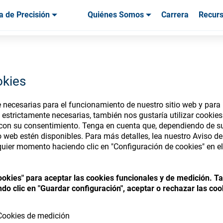
a de Precisión
Quiénes Somos
Carrera
Recur
os & Herramientas
os & Herramientas
Servicio & Asistencia
Servicios & Asistencia
Testimonios de
okies
necesarias para el funcionamiento de nuestro sitio web y para p
nsumables Store
 estrictamente necesarias, también nos gustaría utilizar cookie
 con su consentimiento. Tenga en cuenta que, dependiendo de su
io web estén disponibles. Para más detalles, lea nuestro Aviso d
uier momento haciendo clic en "Configuración de cookies" en el 
 access your accounts and explore our w
cookies" para aceptar las cookies funcionales y de medición. 
consumables
do clic en "Guardar configuración", aceptar o rechazar las coo
Cookies de medición