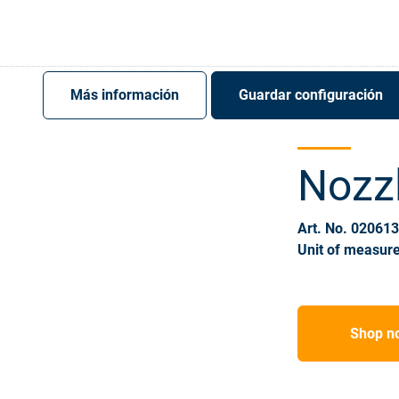
Register
Sign-In
Más información
Guardar configuración
Nozzl
Art. No. 02061
Unit of measure
Shop n