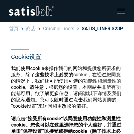
显示页
首页
商店
Crucible Liners
SATIS_LINER S23P
隐藏页面导航
汉语
English
Cookie设置
眼镜光学耗材商店
我们使用cookie来操作我们的网站和提供您所要求的
Deutsch
眼镜光学
服务。除了这些技术上必要的cookie，在经过您同意
的情况下，我们还可能使用可选的功能性和测量性的
Español
cookie。请注意，根据您的设置，本网站并非所有功
精密光学
注册或登录以访问您的帐户，并了解我们的各
能都可用。欲了解更多信息，请阅读以下详情及我们
Français
的隐私通知。您可以随时通过点击我们网站页脚的
种眼镜光学耗材
“cookie设置”来访问和更改您的偏好。
我们是谁
请点击“接受所有cookie”以同意使用功能性和测量性
注册
登录
cookie。您也可以在这里选择您的个人偏好，并通过
加入我们
单击”保存设置”以接受或拒绝cookie（除了技术上必