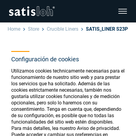
show pa
Home
Store
Crucible Liners
SATIS_LINER S23P
hide page navigation
Español
English
Configuración de cookies
Ophthalmic Consumables
Deutsch
Utilizamos cookies technicamente necesarias para el
Store
Oftálmica
funcionamiento de nuestro sitio web y para prestar
los servicios que ha solicitado. Además de las
汉语
cookies estrictamente necesarias, también nos
Óptica de Precisión
gustaría utilizar cookies funcionales y de medición
Français
opcionales, pero solo lo haremos con su
Register or Sign-in to access your accounts
consentimiento. Tenga en cuenta que, dependiendo
and explore our wide range of ophthalmic
Quiénes Somos
de su configuración, es posible que no todas las
consumables
funcionalidades del sitio web estén disponibles.
Para más detalles, lea nuestro Aviso de privacidad.
Carrera
Puede acceder y cambiar sus preferencias en