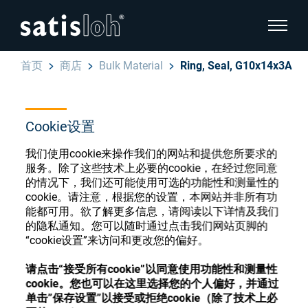
显示页
首页
商店
Bulk Material
Ring, Seal, G10x14x3A
隐藏页面导航
汉语
English
Cookie设置
眼镜光学耗材商店
我们使用cookie来操作我们的网站和提供您所要求的
Deutsch
眼镜光学
服务。除了这些技术上必要的cookie，在经过您同意
的情况下，我们还可能使用可选的功能性和测量性的
Español
cookie。请注意，根据您的设置，本网站并非所有功
精密光学
能都可用。欲了解更多信息，请阅读以下详情及我们
注册或登录以访问您的帐户，并了解我们的各
的隐私通知。您可以随时通过点击我们网站页脚的
Français
种眼镜光学耗材
“cookie设置”来访问和更改您的偏好。
我们是谁
请点击“接受所有cookie”以同意使用功能性和测量性
注册
登录
cookie。您也可以在这里选择您的个人偏好，并通过
单击”保存设置”以接受或拒绝cookie（除了技术上必
加入我们